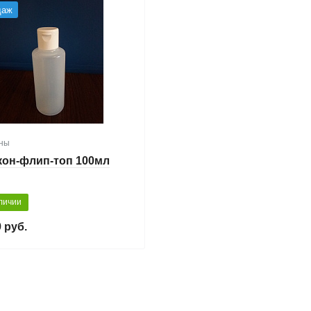
даж
ны
он-флип-топ 100мл
личии
 руб.