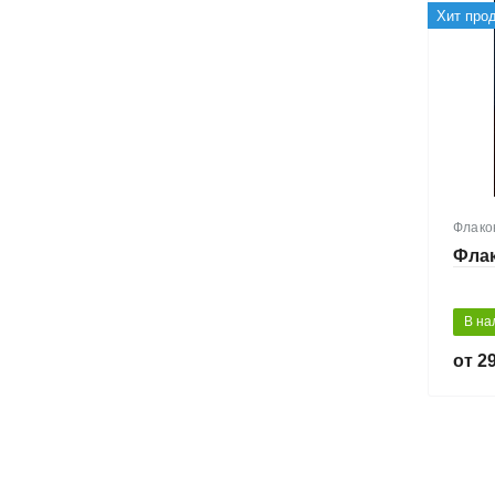
Хит про
Флако
Флак
В на
29