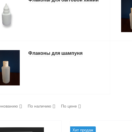
Флаконы для шампуня
енованию
По наличию
По цене
Хит продаж