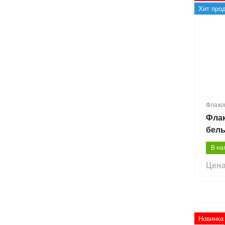
Хит про
Флако
Флак
белы
В на
Цена
Новинка