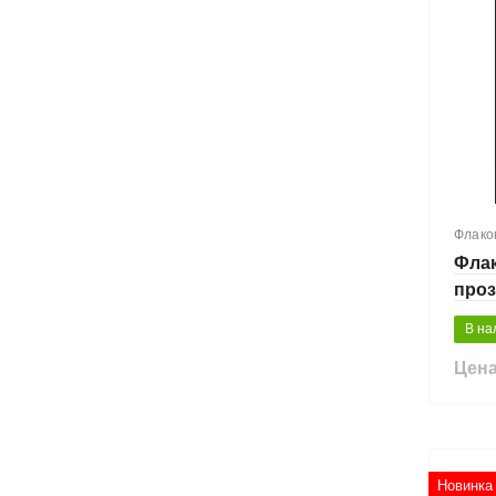
Флако
Флак
про
В на
Цена
Новинка