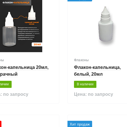
ны
Флаконы
он-капельница 20мл,
Флакон-капельница,
зрачный
белый, 20мл
личии
В наличии
: по запросу
Цена: по запросу
Хит продаж