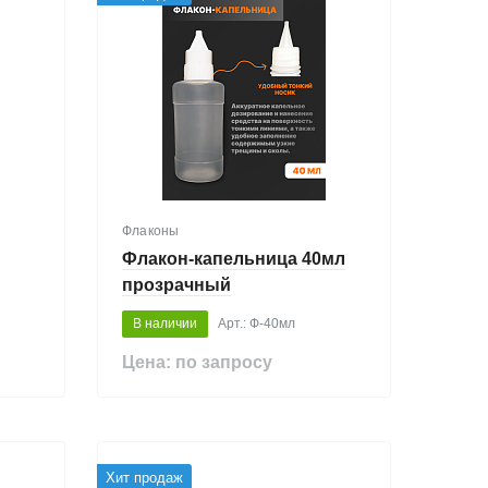
Флаконы
Флакон-капельница 40мл
прозрачный
В наличии
Арт.: Ф-40мл
Цена: по запросу
Хит продаж