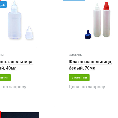
даж
ны
Флаконы
он-капельница,
Флакон-капельница,
й, 40мл
белый, 70мл
личии
В наличии
: по запросу
Цена: по запросу