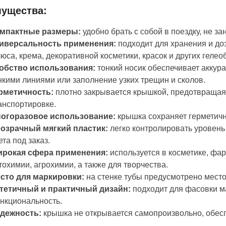
ущества:
мпактные размеры:
удобно брать с собой в поездку, не з
иверсальность применения:
подходит для хранения и доз
юса, крема, декоративной косметики, красок и других геле
обство использования:
тонкий носик обеспечивает аккур
нкими линиями или заполнение узких трещин и сколов.
рметичность:
плотно закрывается крышкой, предотвращая
анспортировке.
огоразовое использование:
крышка сохраняет герметичн
озрачный мягкий пластик:
легко контролировать уровен
ета под заказ.
рокая сфера применения:
используется в косметике, фа
тохимии, агрохимии, а также для творчества.
сто для маркировки:
на стенке тубы предусмотрено место
тетичный и практичный дизайн:
подходит для фасовки м
нкциональность.
дежность:
крышка не открывается самопроизвольно, обес