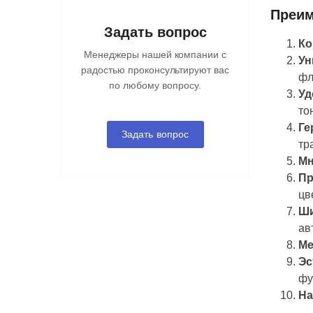
Преим
Задать вопрос
Ко
Менеджеры нашей компании с
Ун
радостью проконсультируют вас
фл
по любому вопросу.
Уд
то
Ге
Задать вопрос
тр
Мн
Пр
цв
Ши
ав
Ме
Эс
фу
На