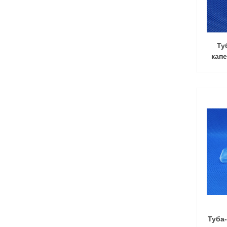
Ту
кап
Туба