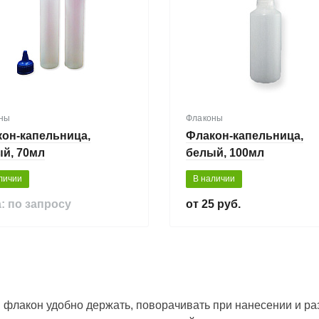
ны
Флаконы
он-капельница,
Флакон-капельница,
й, 70мл
белый, 100мл
личии
В наличии
: по запросу
25 руб.
 флакон удобно держать, поворачивать при нанесении и ра