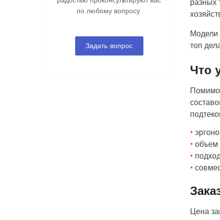
радостью проконсультируют вас
разных 
по любому вопросу.
хозяйст
Модели 
топ дел
Задать вопрос
Что 
Помимо 
составо
подтеко
эргоно
объем 
подхо
совме
Зака
Цена за