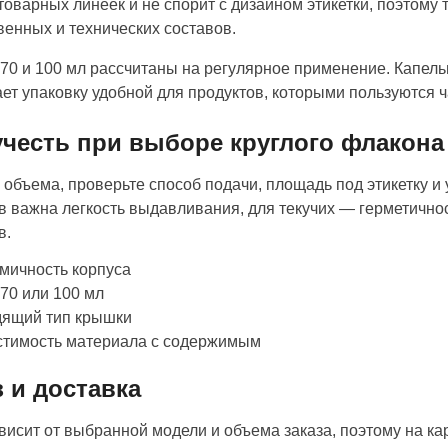
товарных линеек и не спорит с дизайном этикетки, поэтому 
венных и технических составов.
70 и 100 мл рассчитаны на регулярное применение. Капель
ает упаковку удобной для продуктов, которыми пользуются ч
учесть при выборе круглого флакона
объема, проверьте способ подачи, площадь под этикетку и 
в важна легкость выдавливания, для текучих — герметичнос
в.
мичность корпуса
70 или 100 мл
дящий тип крышки
стимость материала с содержимым
з и доставка
висит от выбранной модели и объема заказа, поэтому на ка