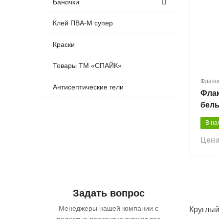
Баночки
Клей ПВА-М супер
Краски
Товары ТМ «СПАЙК»
Флако
Антисептические гели
Флак
белы
В на
Цена
Задать вопрос
Менеджеры нашей компании с
Круглый