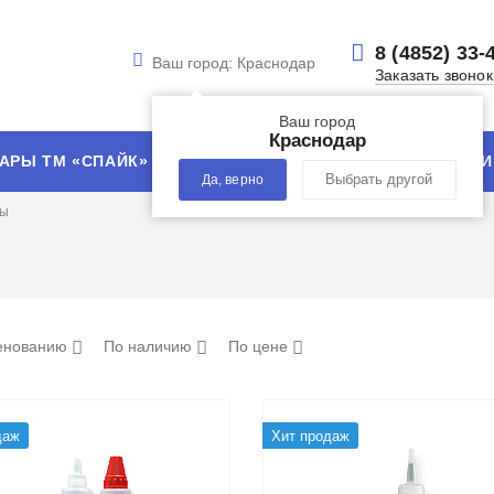
8 (4852) 33-
Ваш город:
Краснодар
Заказать звонок
Ваш город
Краснодар
АРЫ ТМ «СПАЙК»
УСЛУГИ
ТЕХНОЛОГИИ
Да, верно
Выбрать другой
ны
енованию
По наличию
По цене
даж
Хит продаж