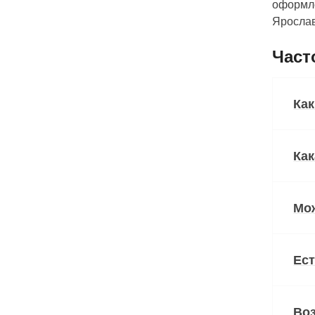
оформле
Ярослав
Част
Ка
Как
Мож
Ест
Воз