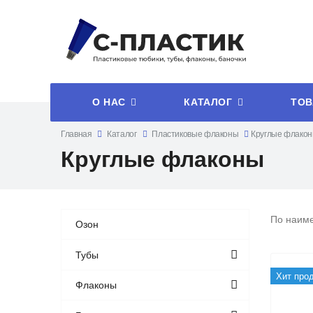
О НАС
КАТАЛОГ
ТОВ
Главная
Каталог
Пластиковые флаконы
Круглые флако
Круглые флаконы
По наим
Озон
Тубы
Хит про
Флаконы