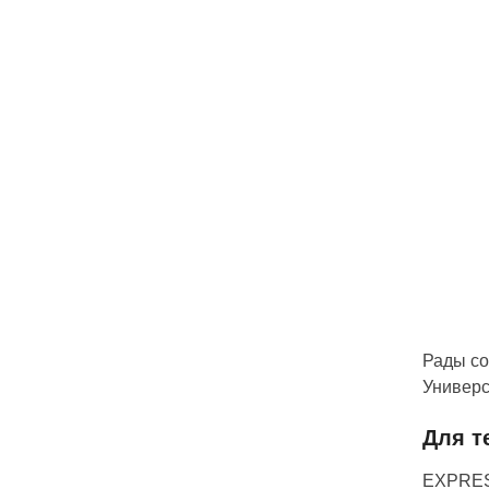
Рады со
Универ
Для т
EXPRESS