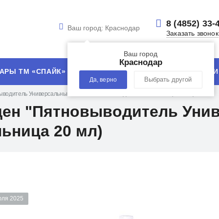
8 (4852) 33-
Ваш город:
Краснодар
Заказать звонок
Ваш город
Краснодар
АРЫ ТМ «СПАЙК»
УСЛУГИ
ТЕХНОЛОГИИ
Да, верно
Выбрать другой
выводитель Универсальный EXPRESS FRESH" (флакон-капельница 20 мл)
щен "Пятновыводитель Ун
ьница 20 мл)
юля 2025