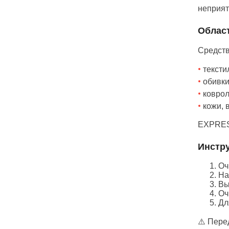
неприят
Облас
Средств
тексти
обивки
коврол
кожи, 
EXPRESS
Инстр
Оч
На
Вы
Оч
Дл
⚠️ Пере