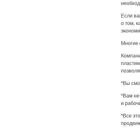
необход
Если ва
о том, 
экономи
Многие 
Компани
пластик
позволя
*Вы смо
*Вам не
и рабоч
*Все эт
продви