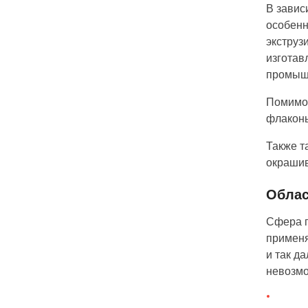
В завис
особенн
экструз
изготав
промыш
Помимо 
флаконы
Также т
окрашив
Облас
Сфера п
применя
и так д
невозмо