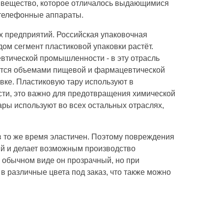
л вещество, которое отличалось выдающимися
 телефонные аппараты.
 предприятий. Российская упаковочная
ом сегмент пластиковой упаковки растёт.
втической
промышленности - в эту отрасль
ется объемами
пищевой и фармацевтической
вке.
П
ластиков
ую
тар
у
использу
ют
в
сти,
это
важно для предотвращения химической
ар
ы
используют во всех остальных отраслях,
в то же время эластичен. Поэтому повреждения
кий и делает возможным производство
 в обычном виде он прозрачный, но при
 в
различные
цвет
а под заказ
, что также можно