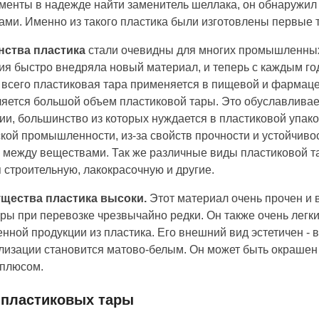
менты в надежде найти заменитель шеллака, он обнаружи
ами. Именно из такого пластика были изготовлены первые
нства пластика
стали очевидны для многих промышленных
рия быстро
внедряла
новый материал, и теперь с каждым год
 всего
пластиковая тара
применяется
в пищевой
и фармаце
ляется
большой
объем п
ластиковой
тары. Это обуславлива
ии
, большинство из которых нуждается в
пластиковой
упако
ской промышленности,
из-за
свойств прочности и устойчиво
и между веществами.
Так же различные виды пластиковой
т
 строительную, лакокрасочную и другие.
щества пластика
высоки
.
Этот материал очень прочен и 
ары при перевозке чрезвычайно редки. Он также очень лег
енной продукции из
пластика
. Его внешний вид эстетичен -
лизации становится матово
-
белым. Он может быть окрашен
 плюсом.
пластиковых тары