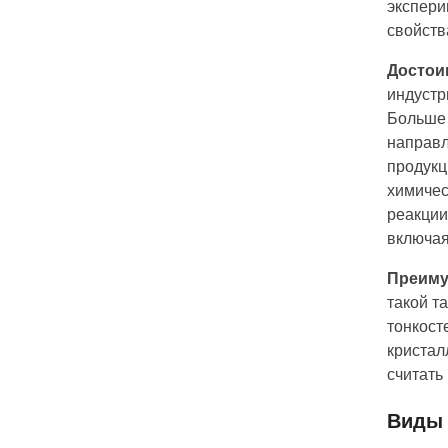
экспери
свойств
Д
остои
индуст
Больше
направ
продукц
химиче
реакци
включая
Преиму
такой т
тонкост
кристал
считать
Виды 