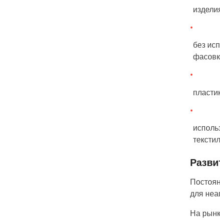
издели
без ис
фасовк
пласти
исполь
тексти
Разви
Постоян
для неа
На рынк